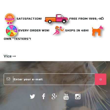
SATISFACTION!
FREE FROM 1999,-KČ!
EVERY ORDER WIN!
SHIPS IN 48H!
OWN "TESTERS"!
Více